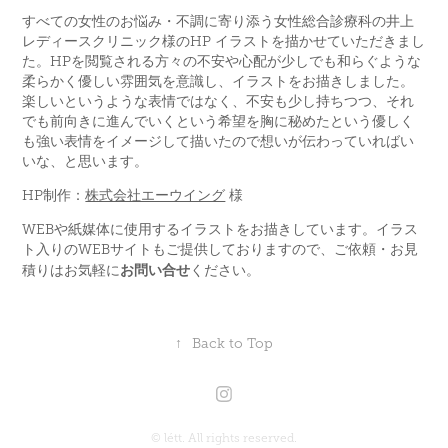
すべての女性のお悩み・不調に寄り添う女性総合診療科の井上
レディースクリニック様のHP イラストを描かせていただきまし
た。HPを閲覧される方々の不安や心配が少しでも和らぐような
柔らかく優しい雰囲気を意識し、イラストをお描きしました。
楽しいというような表情ではなく、不安も少し持ちつつ、それ
でも前向きに進んでいくという希望を胸に秘めたという優しく
も強い表情をイメージして描いたので想いが伝わっていればい
いな、と思います。
HP制作：
株式会社エーウイング
様
WEBや紙媒体に使用するイラストをお描きしています。イラス
ト入りのWEBサイトもご提供しておりますので、ご依頼・お見
お問い合せ
積りはお気軽に
ください。
↑
Back to Top
©︎ létt. All rights reserved.