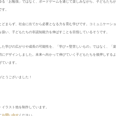
ゆる「お勉強」ではなく、ボードゲームを通じて楽しみながら、子どもたち
です。
とどまらず、社会に出てから必要となる力を育む学びです。コミュニケーシ
を扱い、子どもたちの非認知能力を伸ばすことを目指しているそうです。
した学びの広がりや成長の可能性を、「学び＝堅苦しいもの」ではなく、「
切にデザインしました。未来へ向かって伸びていく子どもたちを後押しする
げています。
がとうございました！
・イラスト他を制作しています。
に
お問い合せ
ください。