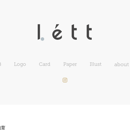
B
Logo
Card
Paper
Illust
about
知育