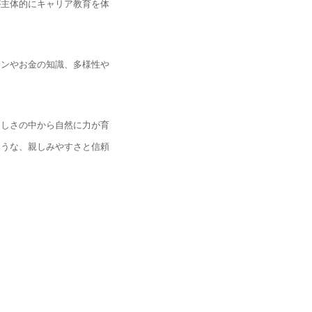
が主体的にキャリア教育を体
ョンやお金の知識、多様性や
楽しさの中から自然に力が育
ような、親しみやすさと信頼