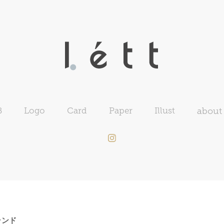
B
Logo
Card
Paper
Illust
about
ランド